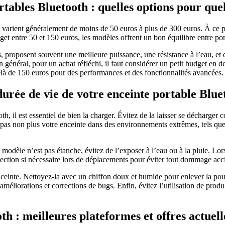
tables Bluetooth : quelles options pour quel
 varient généralement de moins de 50 euros à plus de 300 euros. À ce p
et entre 50 et 150 euros, les modèles offrent un bon équilibre entre port
roposent souvent une meilleure puissance, une résistance à l’eau, et des
 En général, pour un achat réfléchi, il faut considérer un petit budget 
à de 150 euros pour des performances et des fonctionnalités avancées.
urée de vie de votre enceinte portable Blue
th, il est essentiel de bien la charger. Évitez de la laisser se décharge
pas non plus votre enceinte dans des environnements extrêmes, tels que 
e modèle n’est pas étanche, évitez de l’exposer à l’eau ou à la pluie. Lo
rotection si nécessaire lors de déplacements pour éviter tout dommage acc
ceinte. Nettoyez-la avec un chiffon doux et humide pour enlever la pous
améliorations et corrections de bugs. Enfin, évitez l’utilisation de produ
h : meilleures plateformes et offres actuell