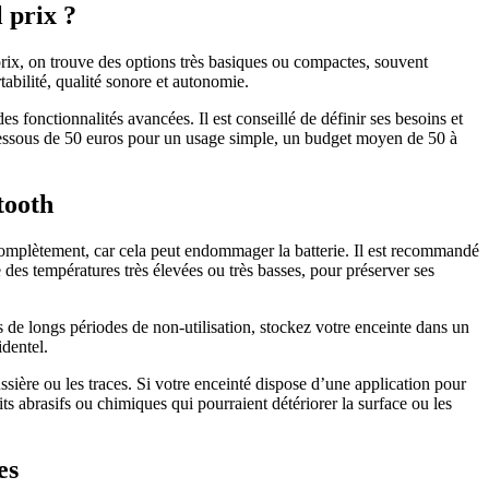
 prix ?
rix, on trouve des options très basiques ou compactes, souvent
abilité, qualité sonore et autonomie.
 fonctionnalités avancées. Il est conseillé de définir ses besoins et
en dessous de 50 euros pour un usage simple, un budget moyen de 50 à
tooth
r complètement, car cela peut endommager la batterie. Il est recommandé
des températures très élevées ou très basses, pour préserver ses
rs de longs périodes de non-utilisation, stockez votre enceinte dans un
identel.
sière ou les traces. Si votre enceinté dispose d’une application pour
its abrasifs ou chimiques qui pourraient détériorer la surface ou les
es