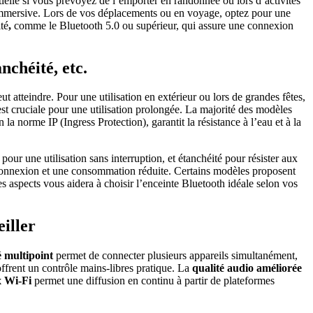
ntielle si vous prévoyez de l’emporter en randonnée ou lors d’activités
ce immersive. Lors de vos déplacements ou en voyage, optez pour une
té
,
comme le Bluetooth 5.0 ou supérieur, qui assure une connexion
nchéité, etc.
atteindre. Pour une utilisation en extérieur ou lors de grandes fêtes,
est cruciale pour une utilisation prolongée. La majorité des modèles
a norme IP (Ingress Protection), garantit la résistance à l’eau et à la
pour une utilisation sans interruption, et étanchéité pour résister aux
a connexion et une consommation réduite. Certains modèles proposent
s aspects vous aidera à choisir l’enceinte Bluetooth idéale selon vos
eiller
é multipoint
permet de connecter plusieurs appareils simultanément,
ffrent un contrôle mains-libres pratique. La
qualité audio améliorée
x Wi-Fi
permet une diffusion en continu à partir de plateformes