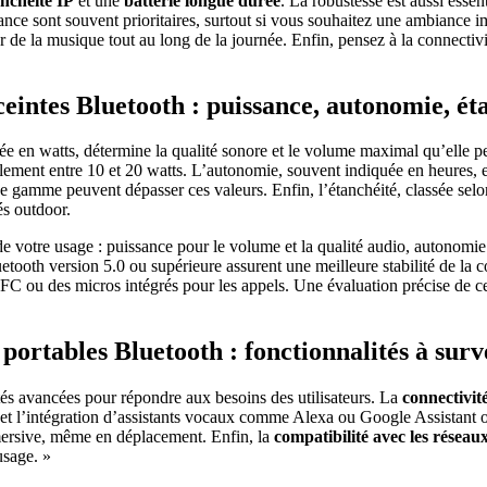
anchéité IP
et une
batterie longue durée
. La robustesse est aussi esse
puissance sont souvent prioritaires, surtout si vous souhaitez une ambian
r de la musique tout au long de la journée. Enfin, pensez à la connectivi
ceintes Bluetooth : puissance, autonomie, éta
en watts, détermine la qualité sonore et le volume maximal qu’elle peut 
éalement entre 10 et 20 watts. L’autonomie, souvent indiquée en heures, 
 gamme peuvent dépasser ces valeurs. Enfin, l’étanchéité, classée selon l
és outdoor.
n de votre usage : puissance pour le volume et la qualité audio, autonomie 
uetooth version 5.0 ou supérieure assurent une meilleure stabilité de l
 NFC ou des micros intégrés pour les appels. Une évaluation précise de ce
portables Bluetooth : fonctionnalités à surv
tés avancées pour répondre aux besoins des utilisateurs. La
connectivit
et l’intégration d’assistants vocaux comme Alexa ou Google Assistant o
mersive, même en déplacement. Enfin, la
compatibilité avec les réseau
usage. »