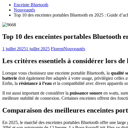
Enceinte Bluetooth
Nouveautés
Top 10 des enceintes portables Bluetooth en 2025 : Guide d’ach
Top 10 des enceintes portables Bluetooth e
1 juillet 2025
1 juillet 2025
Florent
Nouveautés
Les critères essentiels à considérer lors d
Lorsque vous choisissez une enceinte portable Bluetooth, la
qualité 
batterie
doit également être adaptée à votre usage, privilégiez celle
Enfin, la
résistance à l’eau
et la compatibilité avec divers appareils so
Il est aussi important de considérer la
puissance sonore
en watts, surt
meilleure stabilité de connexion. Certaines enceintes offrent des fonct
Comparaison des meilleures enceintes porta
En 2025, le marché des enceintes portables Bluetooth offre une large
20W et son autonomie de 12 heures. La Bose SoundLink Flex se distin