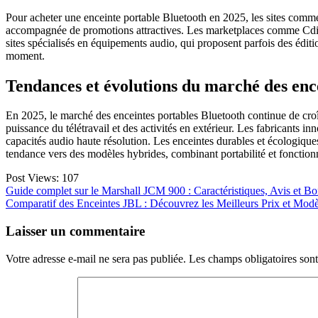
Pour acheter une enceinte portable Bluetooth en 2025, les sites com
accompagnée de promotions attractives. Les marketplaces comme Cdiscou
sites spécialisés en équipements audio, qui proposent parfois des éditi
moment.
Tendances et évolutions du marché des enc
En 2025, le marché des enceintes portables Bluetooth continue de cro
puissance du télétravail et des activités en extérieur. Les fabricants 
capacités audio haute résolution. Les enceintes durables et écologiques
tendance vers des modèles hybrides, combinant portabilité et fonction
Post Views:
107
Navigation
Guide complet sur le Marshall JCM 900 : Caractéristiques, Avis et B
Comparatif des Enceintes JBL : Découvrez les Meilleurs Prix et Modè
de
l’article
Laisser un commentaire
Votre adresse e-mail ne sera pas publiée.
Les champs obligatoires son