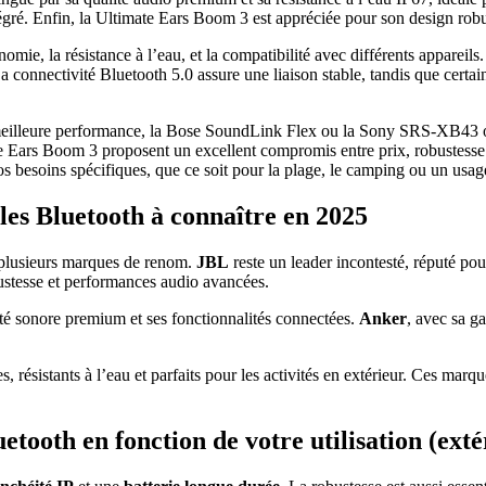
é. Enfin, la Ultimate Ears Boom 3 est appréciée pour son design robuste
tonomie, la résistance à l’eau, et la compatibilité avec différents appar
La connectivité Bluetooth 5.0 assure une liaison stable, tandis que cert
la meilleure performance, la Bose SoundLink Flex ou la Sony SRS-XB43 o
Ears Boom 3 proposent un excellent compromis entre prix, robustesse et 
 besoins spécifiques, que ce soit pour la plage, le camping ou un usage
les Bluetooth à connaître en 2025
 plusieurs marques de renom.
JBL
reste un leader incontesté, réputé pou
ustesse et performances audio avancées.
lité sonore premium et ses fonctionnalités connectées.
Anker
, avec sa g
s, résistants à l’eau et parfaits pour les activités en extérieur. Ces ma
ooth en fonction de votre utilisation (extér