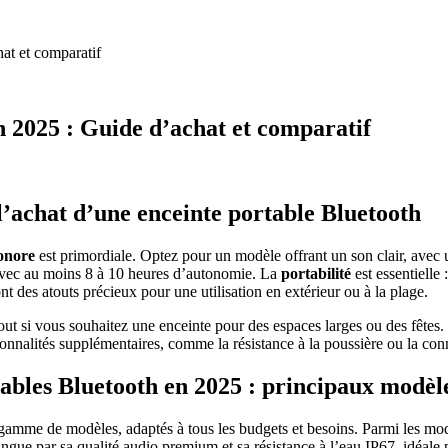
at et comparatif
n 2025 : Guide d’achat et comparatif
e l’achat d’une enceinte portable Bluetooth
sonore
est primordiale. Optez pour un modèle offrant un son clair, avec
s avec au moins 8 à 10 heures d’autonomie. La
portabilité
est essentielle
nt des atouts précieux pour une utilisation en extérieur ou à la plage.
out si vous souhaitez une enceinte pour des espaces larges ou des fêtes.
ionnalités supplémentaires, comme la résistance à la poussière ou la conn
bles Bluetooth en 2025 : principaux modèles
 gamme de modèles, adaptés à tous les budgets et besoins. Parmi les mod
gue par sa qualité audio premium et sa résistance à l’eau IP67, idéa