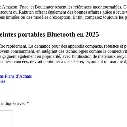
me Amazon, Fnac, et Boulanger restent les références incontournables.
nt ou Rakuten offrent également des bonnes affaires grâce à leurs vent
ons limitées ou des modèles d’exception. Enfin, comparez toujours les pri
eintes portables Bluetooth en 2025
ître rapidement. La demande pour des appareils compacts, robustes et 
innovent constamment, en intégrant des technologies comme la connectivité
 gagnent également en popularité, avec l’utilisation de matériaux recycl
nalités avancées, devrait continuer à s’accélérer, façonnant un marché d
ons Plans d’Achats
les
t indiqués avec
*