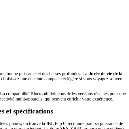
 une bonne puissance et des basses profondes. La
durée de vie de la
 : choisissez une enceinte compacte et légère si vous voyagez souvent.
 La compatibilité Bluetooth doit couvrir les versions récentes pour une
ectivité multi-appareils, qui peuvent enrichir votre expérience.
 et spécifications
èles phares, on trouve la JBL Flip 6, reconnue pour sa puissance de
le pour un usage extérieur. La Sony SRS-XB43 propose une expérience