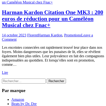
Harman Kardon Citation One MK3 : 200
euros de réduction pour un Caméléon
Musical chez Fnac+
14 octobre 2023
Florent
Harman Kardon
,
Promotions
Leave a
on
Comment
Harman
Les enceintes connectées ont rapidement trouvé leur place dans nos
Kardon
foyers. Moins dangereuses que les punaises de lit, elles se révèlent
Citation
également bien plus utiles. Leur polyvalence en fait des compagnons
One
indispensables au quotidien. Et lorsqu’elles sont en promotion,
MK3
comme…
:
200
Lire
euros
de
Rechercher :
réduction
pour
Par marque
un
Caméléon
Musical
Amazon
chez
Beats by Dr. Dre