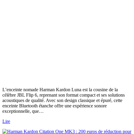
Découver
de
l’Harman
Kardon
Luna
:
l’enceinte
Bluetooth
qui
donne
vie
à
votre
musique
où
que
vous
L’enceinte nomade Harman Kardon Luna est la cousine de la
soyez
célèbre JBL Flip 6, reprenant son format compact et ses solutions
!
acoustiques de qualité. Avec son design classique et épuré, cette
enceinte Bluetooth étanche offre une expérience sonore
exceptionnelle, que…
Lire