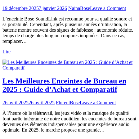
on
19 décembre 2025
7 janvier 2026
Naina
Bose
Leave a Comment
Batteri
L’enceinte Bose SoundLink est reconnue pour sa qualité sonore et
Bose
sa portabilité. Cependant, après plusieurs années d’utilisation, la
Sound
batterie montre souvent des signes de faiblesse : autonomie réduite,
:
temps de charge plus long ou coupures inopinées. Dans ce cas,
top
remplacer…
5
des
Lire
meille
sites
d’acha
Les Meilleures Enceintes de Bureau en
2025 : Guide d’Achat et Comparatif
on
26 avril 2025
26 avril 2025
Florent
Bose
Leave a Comment
Les
À l’heure où le télétravail, les jeux vidéo et la musique de qualité
Meilleures
font partie intégrante de notre quotidien, les enceintes de bureau sont
Enceintes
devenues des éléments indispensables pour une expérience audio
de
optimale. En 2025, le marché propose une grande…
Bureau
en