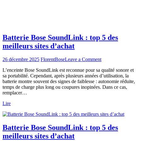
Batterie Bose SoundLink : top 5 des
meilleurs sites d’achat
on
26 décembre 2025
Florent
Bose
Leave a Comment
Batterie
L’enceinte Bose SoundLink est reconnue pour sa qualité sonore et
Bose
sa portabilité. Cependant, après plusieurs années d’utilisation, la
SoundLink
batterie montre souvent des signes de faiblesse : autonomie réduite,
:
temps de charge plus long ou coupures inopinées. Dans ce cas,
top
remplacer…
5
des
Lire
meilleurs
sites
d’achat
Batterie Bose SoundLink : top 5 des
meilleurs sites d’achat