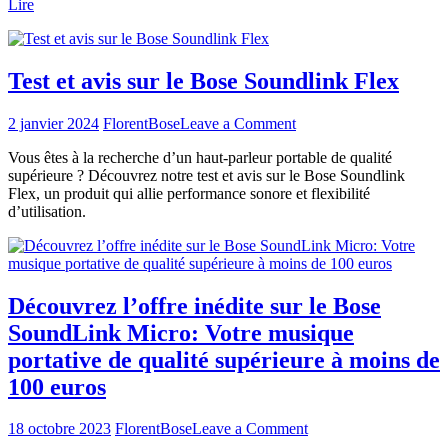
Lire
2025
:
Guide
d’Achat
Test et avis sur le Bose Soundlink Flex
et
Comparatif
on
2 janvier 2024
Florent
Bose
Leave a Comment
Test
Vous êtes à la recherche d’un haut-parleur portable de qualité
et
supérieure ? Découvrez notre test et avis sur le Bose Soundlink
avis
Flex, un produit qui allie performance sonore et flexibilité
sur
d’utilisation.
le
Bose
Soundlink
Flex
Découvrez l’offre inédite sur le Bose
SoundLink Micro: Votre musique
portative de qualité supérieure à moins de
100 euros
on
18 octobre 2023
Florent
Bose
Leave a Comment
Découvrez