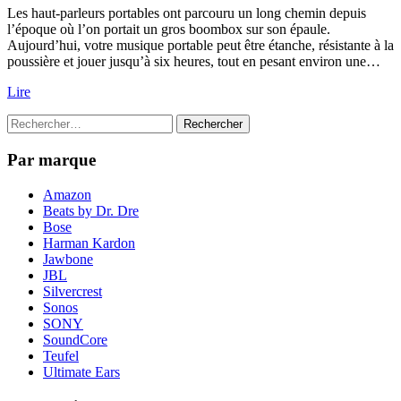
Les haut-parleurs portables ont parcouru un long chemin depuis
l’offre
l’époque où l’on portait un gros boombox sur son épaule.
inédite
Aujourd’hui, votre musique portable peut être étanche, résistante à la
sur
poussière et jouer jusqu’à six heures, tout en pesant environ une…
le
Bose
Lire
SoundLink
Micro:
Rechercher :
Votre
musique
Par marque
portative
de
qualité
Amazon
supérieure
Beats by Dr. Dre
à
Bose
moins
Harman Kardon
de
Jawbone
100
JBL
euros
Silvercrest
Sonos
SONY
SoundCore
Teufel
Ultimate Ears