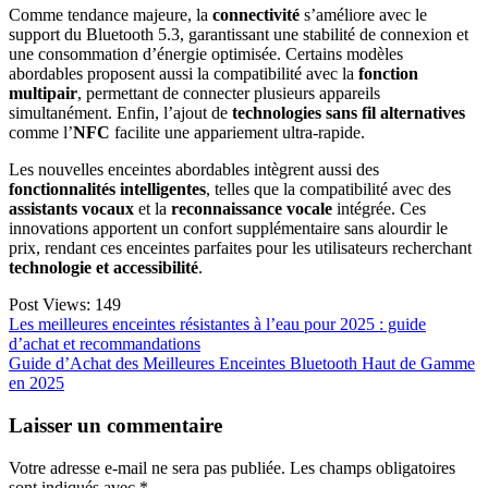
Comme tendance majeure, la
connectivité
s’améliore avec le
support du Bluetooth 5.3, garantissant une stabilité de connexion et
une consommation d’énergie optimisée. Certains modèles
abordables proposent aussi la compatibilité avec la
fonction
multipair
, permettant de connecter plusieurs appareils
simultanément. Enfin, l’ajout de
technologies sans fil alternatives
comme l’
NFC
facilite une appariement ultra-rapide.
Les nouvelles enceintes abordables intègrent aussi des
fonctionnalités intelligentes
, telles que la compatibilité avec des
assistants vocaux
et la
reconnaissance vocale
intégrée. Ces
innovations apportent un confort supplémentaire sans alourdir le
prix, rendant ces enceintes parfaites pour les utilisateurs recherchant
technologie et accessibilité
.
Post Views:
149
Navigation
Les meilleures enceintes résistantes à l’eau pour 2025 : guide
d’achat et recommandations
de
Guide d’Achat des Meilleures Enceintes Bluetooth Haut de Gamme
l’article
en 2025
Laisser un commentaire
Votre adresse e-mail ne sera pas publiée.
Les champs obligatoires
sont indiqués avec
*