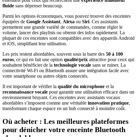
essentiels pour ceux qui recherchent une
expérience utilisateur
fluide
sans dépenser beaucoup.
Parmi les options économiques, vous pouvez trouver des enceintes
équipées de
Google Assistant
,
Alexa
ou
Siri
. Ces assistants
permettent une grande variété de commandes, comme régler le
volume, lancer des playlists ou obtenir des infos rapidement. La
plupart de ces enceintes sont compatibles avec des appareils Android
et iOS, simplifiant leur utilisation.
Les prix restent abordables, souvent sous la barre des
50 à 100
euros
, ce qui en fait une option
qualité/prix
attractive pour ceux qui
souhaitent bénéficier de la
technologie vocale
sans se ruiner. La
connectivité Wi-Fi ou Bluetooth assure une intégration facile avec
votre smartphone ou autres objets connectés.
Il est important de vérifier la
qualité du microphone
et la
reconnaissance vocale
pour garantir une utilisation efficace dans un
environnement bruyant. Ces enceintes avec assistants vocaux
abordables s’imposent comme une véritable
innovation pratique
,
transformant chaque espace en un hub connecté à moindre coût.
Où acheter : Les meilleures plateformes
pour dénicher votre enceinte Bluetooth