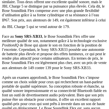
similaire. Tous deux offrent une excellente qualité sonore, mais le
JBL Charge 5 se distingue par sa puissance plus élevée. Cela dit, le
Bose Soundlink Flex compense avec une plus grande flexibilité
d’utilisation grâce à sa forme cylindrique et sa résistance à l’eau
IP67. Son prix, aux alentours de 149, est également inférieur à celui
du JBL Charge 5 qui se vend autour de 179.
Face au
Sony SRS-XB33
, le Bose Soundlink Flex offre une
meilleure qualité de son, notamment grâce à la technologie exclusive
PositionIQ
de Bose qui ajuste le son en fonction de la position de
l’enceinte. Cependant, le Sony SRS-XB33 possède une autonomie
de batterie plus élevée et propose des effets lumineux, ce qui peut le
rendre plus attractif pour certains utilisateurs. En termes de prix, le
Bose Soundlink Flex est légèrement plus cher, avec un prix de vente
aux alentours de 149 contre 139 pour le Sony SRS-XB33.
Après un examen approfondi, le Bose Soundlink Flex s’impose
comme un choix solide pour ceux qui recherchent un haut-parleur
portable de qualité supérieure. Sa conception robuste et étanche, sa
qualité sonore impressionnante et sa connectivité Bluetooth fiable en
font un outil de divertissement audio polyvalent. Bien que son prix
puisse être un obstacle pour certains, il offre un excellent rapport
qualité-prix pour ceux qui sont prêts à investir dans un son de haute
qualité en déplacement. Le Bose Soundlink Flex est, sans aucun