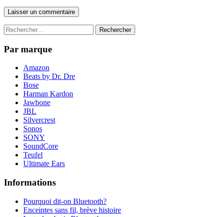
Rechercher :
Par marque
Amazon
Beats by Dr. Dre
Bose
Harman Kardon
Jawbone
JBL
Silvercrest
Sonos
SONY
SoundCore
Teufel
Ultimate Ears
Informations
Pourquoi dit-on Bluetooth?
Enceintes sans fil, brève histoire