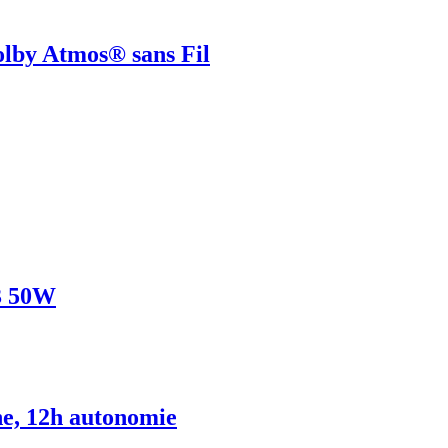
lby Atmos® sans Fil
3 50W
he, 12h autonomie