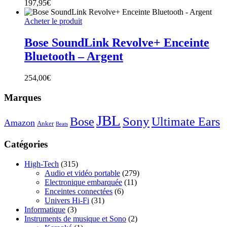
197,95
€
Acheter le produit
Bose SoundLink Revolve+ Enceinte
Bluetooth – Argent
254,00
€
Marques
JBL
Sony
Bose
Ultimate Ears
Amazon
Anker
Beats
Catégories
High-Tech
(315)
Audio et vidéo portable
(279)
Electronique embarquée
(11)
Enceintes connectées
(6)
Univers Hi-Fi
(31)
Informatique
(3)
Instruments de musique et Sono
(2)