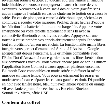
revêtement robuste et doux au toucher et d’une lanière en silicone
indéchirable, elle vous accompagnera à cause chacune de vos
aventures. Accrochez-la à votre sac à dos ou votre glacière sans
aucun risque de l’enlaidir en cas de chute sur le trottoir ou à cause le
sable. En cas de plongeon à cause la débarbouillage, séchez-la et
continuez à écouter votre musique. Profitez de six heures d’écoute
bénédiction à la batterie lithium-ion rechargeable. Appairez votre
smartphone ou votre tablette facilement et sans fil avec la
connectivité Bluetooth et les invites vocales. Appuyez sur une
touche à cause prendre vos appels abruptement depuis l’enceinte
tout en profitant d’un son net et clair. La fonctionnalité mains-libres
intégrée vous permet d’examiner à Siri ou à l’Assistant Google
abruptement depuis l’enceinte. Elle est même compatible avec
l’Echo Dot d’Amazon à cause garder les mains libres bénédiction
aux commandes vocales. Vous voulez encore plus de son ? Utilisez
l’application Bose Connect à cause appairer plusieurs enceintes
Bluetooth Bose compatibles en mode soirée et diffuser la même
musique en même temps. Vous pouvez également les passer en
mode stéréo à cause séparer les canaux gauche et droit. Disponible
en noir avec lanière noire, bleu nuit avec lanière violette ou orange
vif avec lanière prune foncée. Inclus : Enceinte Bluetooth
SoundLink Micro, câble USB.
Contenu du coffret