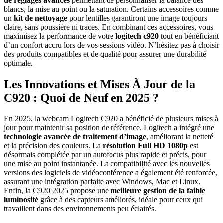
de réglages avancés
permettant de personnaliser la balance des
blancs, la mise au point ou la saturation. Certains accessoires comme
un
kit de nettoyage
pour lentilles garantiront une image toujours
claire, sans poussière ni traces. En combinant ces accessoires, vous
maximisez la performance de votre
logitech c920
tout en bénéficiant
d’un confort accru lors de vos sessions vidéo. N’hésitez pas à choisir
des produits compatibles et de qualité pour assurer une durabilité
optimale.
Les Innovations et Mises À Jour de la
C920 : Quoi de Neuf en 2025 ?
En 2025, la webcam Logitech C920 a bénéficié de plusieurs mises à
jour pour maintenir sa position de référence. Logitech a intégré une
technologie avancée de traitement d’image
, améliorant la netteté
et la précision des couleurs. La
résolution Full HD 1080p
est
désormais complétée par un autofocus plus rapide et précis, pour
une mise au point instantanée. La compatibilité avec les nouvelles
versions des logiciels de vidéoconférence a également été renforcée,
assurant une intégration parfaite avec Windows, Mac et Linux.
Enfin, la C920 2025 propose une
meilleure gestion de la faible
luminosité
grâce à des capteurs améliorés, idéale pour ceux qui
travaillent dans des environnements peu éclairés.