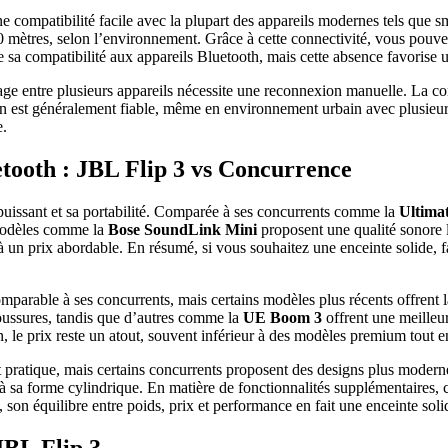
ne compatibilité facile avec la plupart des appareils modernes tels que s
0 mètres, selon l’environnement. Grâce à cette connectivité, vous pouve
sa compatibilité aux appareils Bluetooth, mais cette absence favorise une
ge entre plusieurs appareils nécessite une reconnexion manuelle. La comp
 est généralement fiable, même en environnement urbain avec plusieurs
e.
tooth : JBL Flip 3 vs Concurrence
 puissant et sa portabilité. Comparée à ses concurrents comme la
Ultim
 modèles comme la
Bose SoundLink Mini
proposent une qualité sonore l
 un prix abordable. En résumé, si vous souhaitez une enceinte solide, fac
parable à ses concurrents, mais certains modèles plus récents offrent l
aboussures, tandis que d’autres comme la
UE Boom 3
offrent une meilleur
fin, le prix reste un atout, souvent inférieur à des modèles premium tout
 pratique, mais certains concurrents proposent des designs plus modernes o
 à sa forme cylindrique. En matière de fonctionnalités supplémentaires
s, son équilibre entre poids, prix et performance en fait une enceinte sol