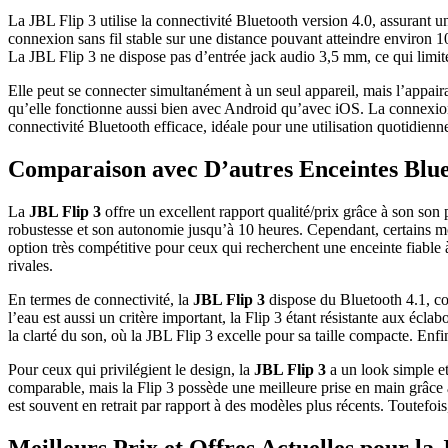
La JBL Flip 3 utilise la connectivité Bluetooth version 4.0, assurant u
connexion sans fil stable sur une distance pouvant atteindre environ 1
La JBL Flip 3 ne dispose pas d’entrée jack audio 3,5 mm, ce qui limite 
Elle peut se connecter simultanément à un seul appareil, mais l’appaira
qu’elle fonctionne aussi bien avec Android qu’avec iOS. La connexion
connectivité Bluetooth efficace, idéale pour une utilisation quotidienn
Comparaison avec D’autres Enceintes Blue
La
JBL Flip 3
offre un excellent rapport qualité/prix grâce à son son
robustesse et son autonomie jusqu’à 10 heures. Cependant, certains
option très compétitive pour ceux qui recherchent une enceinte fiable à
rivales.
En termes de connectivité, la
JBL Flip 3
dispose du Bluetooth 4.1, com
l’eau est aussi un critère important, la Flip 3 étant résistante aux écl
la clarté du son, où la JBL Flip 3 excelle pour sa taille compacte. En
Pour ceux qui privilégient le design, la
JBL Flip 3
a un look simple et
comparable, mais la Flip 3 possède une meilleure prise en main grâce
est souvent en retrait par rapport à des modèles plus récents. Toutefoi