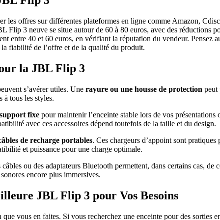
JBL Flip 3
arer les offres sur différentes plateformes en ligne comme Amazon, Cdisc
JBL Flip 3 neuve se situe autour de 60 à 80 euros, avec des réductions p
nt entre 40 et 60 euros, en vérifiant la réputation du vendeur. Pensez au
a fiabilité de l’offre et de la qualité du produit.
our la JBL Flip 3
 peuvent s’avérer utiles. Une
rayure ou une housse de protection
peut 
 à tous les styles.
support fixe
pour maintenir l’enceinte stable lors de vos présentations
tibilité avec ces accessoires dépend toutefois de la taille et du design.
câbles de recharge portables
. Ces chargeurs d’appoint sont pratiques
tibilité et puissance pour une charge optimale.
âbles ou des adaptateurs Bluetooth permettent, dans certains cas, de co
s sonores encore plus immersives.
lleure JBL Flip 3 pour Vos Besoins
n que vous en faites. Si vous recherchez une enceinte pour des sorties e