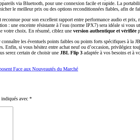
ppareils via Bluetooth, pour une connexion facile et rapide. La portabilit
cher le meilleur prix ou des options reconditionnées fiables, afin de f
t reconnue pour son excellent rapport entre performance audio et prix, ma
n : une enceinte résistante à l’eau (norme IPX7) sera idéale si vous utili
de votre choix. En résumé, ciblez une
version authentique et vérifiée
p
 connaître les éventuels points faibles ou points forts spécifiques à la 
s. Enfin, si vous hésitez entre achat neuf ou d’occasion, privilégiez tou
ous serez certain de choisir une
JBL Flip 3
adaptée à vos besoins et à vo
mposent Face aux Nouveautés du Marché
t indiqués avec
*