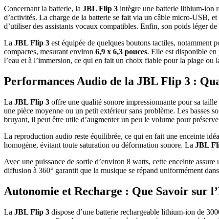
Concernant la batterie, la
JBL Flip 3
intègre une batterie lithium-ion
d’activités. La charge de la batterie se fait via un câble micro-USB, e
d’utiliser des assistants vocaux compatibles. Enfin, son poids léger d
La
JBL Flip 3
est équipée de quelques boutons tactiles, notamment po
compactes, mesurant environ
6,9 x 6,3 pouces
. Elle est disponible en
l’eau et à l’immersion, ce qui en fait un choix fiable pour la plage ou l
Performances Audio de la JBL Flip 3 : Qua
La
JBL Flip 3
offre une qualité sonore impressionnante pour sa taill
une pièce moyenne ou un petit extérieur sans problème. Les basses s
bruyant, il peut être utile d’augmenter un peu le volume pour préserver
La reproduction audio reste équilibrée, ce qui en fait une enceinte i
homogène, évitant toute saturation ou déformation sonore. La
JBL Fl
Avec une puissance de sortie d’environ 8 watts, cette enceinte assure
diffusion à 360° garantit que la musique se répand uniformément dans t
Autonomie et Recharge : Que Savoir sur l
La
JBL Flip 3
dispose d’une batterie rechargeable lithium-ion de 3