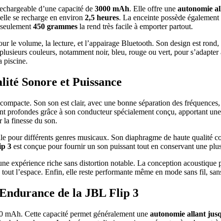
 rechargeable d’une capacité de
3000 mAh
. Elle offre une
autonomie al
t elle se recharge en environ
2,5 heures
. La enceinte possède également 
e seulement
450 grammes
la rend très facile à emporter partout.
ur le volume, la lecture, et l’appairage Bluetooth. Son design est ron
 plusieurs couleurs, notamment noir, bleu, rouge ou vert, pour s’adapter à
a piscine.
lité Sonore et Puissance
e compacte. Son son est clair, avec une bonne séparation des fréquence
ont profondes grâce à son conducteur spécialement conçu, apportant u
 la finesse du son.
déale pour différents genres musicaux. Son diaphragme de haute qualité 
ip 3
est conçue pour fournir un son puissant tout en conservant une plus
 une expérience riche sans distortion notable. La conception acoustiqu
out l’espace. Enfin, elle reste performante même en mode sans fil, sans 
’Endurance de la JBL Flip 3
000 mAh. Cette capacité permet généralement une
autonomie allant jus