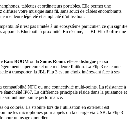
martphones, tablettes et ordinateurs portables. Elle permet une
z diffuser votre musique sans fil, sans souci de câbles encombrants.
 meilleure légèreté et simplicité d’utilisation.
atibilité n’est pas limitée à un écosystème particulier, ce qui signifie
 appareils Bluetooth à proximité. En résumé, la JBL Flip 3 offre une
ate Ears BOOM
ou la
Sonos Roam
, elle se distingue par sa
égèrement supérieure et une meilleure finition. La Flip 3 reste une
ile à transporter, la JBL Flip 3 est un choix intéressant face à ses
a compatibilité NFC ou une connectivité multi-points. La résistance à
e étanchéité IP67. La différence principale réside dans la puissance et
 en assurant une bonne performance.
u colorés. La stabilité lors de l’utilisation en extérieur est
, comme les microphones pour appels ou la charge via USB, la Flip 3
ide pour un usage quotidien.