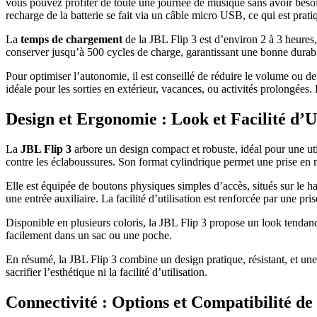
vous pouvez profiter de toute une journée de musique sans avoir besoi
recharge de la batterie se fait via un câble micro USB, ce qui est prati
La
temps de chargement
de la JBL Flip 3 est d’environ 2 à 3 heures
conserver jusqu’à 500 cycles de charge, garantissant une bonne durabil
Pour optimiser l’autonomie, il est conseillé de réduire le volume ou de
idéale pour les sorties en extérieur, vacances, ou activités prolongées
Design et Ergonomie : Look et Facilité d’Ut
La
JBL Flip 3
arbore un design compact et robuste, idéal pour une uti
contre les éclaboussures. Son format cylindrique permet une prise en m
Elle est équipée de boutons physiques simples d’accès, situés sur le h
une entrée auxiliaire. La facilité d’utilisation est renforcée par une pri
Disponible en plusieurs coloris, la JBL Flip 3 propose un look tendan
facilement dans un sac ou une poche.
En résumé, la JBL Flip 3 combine un design pratique, résistant, et une
sacrifier l’esthétique ni la facilité d’utilisation.
Connectivité : Options et Compatibilité de