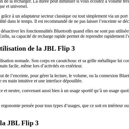
n de la recharger. La durée peut diminuer si vous écoutez à volume très 
que et universel.
, grâce à un adaptateur secteur classique ou tout simplement via un port
ité dans le temps. Il est recommandé de ne pas laisser l’enceinte se déc
 désactiver les fonctionnalités Bluetooth quand elles ne sont pas utilisé
. Enfin, sa capacité de recharge rapide permet de reprendre rapidement l
ilisation de la JBL Flip 3
lisation nomade. Son corps en caoutchouc et sa grille métallique lui co
ain facile, même lors d’activités en extérieur.
aut de l’enceinte, pour gérer la lecture, le volume, ou la connexion Blu
se en main intuitive et une interface dépouillée.
ce et neutre, convenant aussi bien à un usage sportif qu’à un usage quo
 ergonomie pensée pour tous types d’usages, que ce soit en intérieur ou 
 la JBL Flip 3