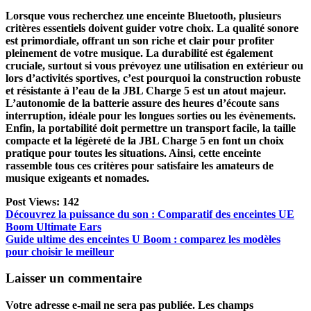
Lorsque vous recherchez une enceinte Bluetooth, plusieurs
critères essentiels doivent guider votre choix. La
qualité sonore
est primordiale, offrant un son riche et clair pour profiter
pleinement de votre musique. La
durabilité
est également
cruciale, surtout si vous prévoyez une utilisation en extérieur ou
lors d’activités sportives, c’est pourquoi la construction robuste
et résistante à l’eau de la JBL Charge 5 est un atout majeur.
L’
autonomie
de la batterie assure des heures d’écoute sans
interruption, idéale pour les longues sorties ou les évènements.
Enfin, la
portabilité
doit permettre un transport facile, la taille
compacte et la légèreté de la JBL Charge 5 en font un choix
pratique pour toutes les situations. Ainsi, cette enceinte
rassemble tous ces critères pour satisfaire les amateurs de
musique exigeants et nomades.
Post Views:
142
Navigation
Découvrez la puissance du son : Comparatif des enceintes UE
Boom Ultimate Ears
de
Guide ultime des enceintes U Boom : comparez les modèles
l’article
pour choisir le meilleur
Laisser un commentaire
Votre adresse e-mail ne sera pas publiée.
Les champs