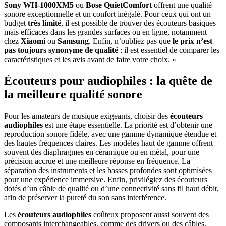
Sony WH-1000XM5
ou
Bose QuietComfort
offrent une qualité
sonore exceptionnelle et un confort inégalé. Pour ceux qui ont un
budget
très limité
, il est possible de trouver des écouteurs basiques
mais efficaces dans les grandes surfaces ou en ligne, notamment
chez
Xiaomi
ou
Samsung
. Enfin, n’oubliez pas que
le prix n’est
pas toujours synonyme de qualité
: il est essentiel de comparer les
caractéristiques et les avis avant de faire votre choix. «
Écouteurs pour audiophiles : la quête de
la meilleure qualité sonore
Pour les amateurs de musique exigeants, choisir des
écouteurs
audiophiles
est une étape essentielle. La priorité est d’obtenir une
reproduction sonore fidèle, avec une gamme dynamique étendue et
des hautes fréquences claires. Les modèles haut de gamme offrent
souvent des diaphragmes en céramique ou en métal, pour une
précision accrue et une meilleure réponse en fréquence. La
séparation des instruments et les basses profondes sont optimisées
pour une expérience immersive. Enfin, privilégiez des écouteurs
dotés d’un câble de qualité ou d’une connectivité sans fil haut débit,
afin de préserver la pureté du son sans interférence.
Les
écouteurs audiophiles
coûteux proposent aussi souvent des
composants interchangeables, comme des drivers ou des câbles,