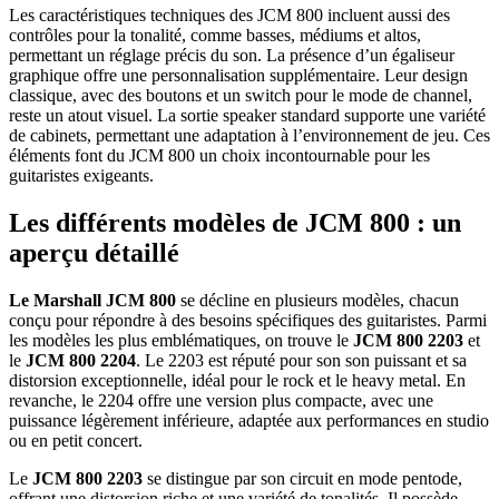
Les caractéristiques techniques des JCM 800 incluent aussi des
contrôles pour la tonalité, comme basses, médiums et altos,
permettant un réglage précis du son. La présence d’un égaliseur
graphique offre une personnalisation supplémentaire. Leur design
classique, avec des boutons et un switch pour le mode de channel,
reste un atout visuel. La sortie speaker standard supporte une variété
de cabinets, permettant une adaptation à l’environnement de jeu. Ces
éléments font du JCM 800 un choix incontournable pour les
guitaristes exigeants.
Les différents modèles de JCM 800 : un
aperçu détaillé
Le Marshall JCM 800
se décline en plusieurs modèles, chacun
conçu pour répondre à des besoins spécifiques des guitaristes. Parmi
les modèles les plus emblématiques, on trouve le
JCM 800 2203
et
le
JCM 800 2204
. Le 2203 est réputé pour son son puissant et sa
distorsion exceptionnelle, idéal pour le rock et le heavy metal. En
revanche, le 2204 offre une version plus compacte, avec une
puissance légèrement inférieure, adaptée aux performances en studio
ou en petit concert.
Le
JCM 800 2203
se distingue par son circuit en mode pentode,
offrant une distorsion riche et une variété de tonalités. Il possède