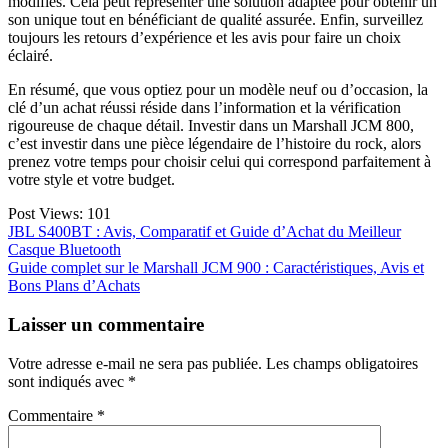
modifiés. Cela peut représenter une solution adaptée pour obtenir un
son unique tout en bénéficiant de qualité assurée. Enfin, surveillez
toujours les retours d’expérience et les avis pour faire un choix
éclairé.
En résumé, que vous optiez pour un modèle neuf ou d’occasion, la
clé d’un achat réussi réside dans l’information et la vérification
rigoureuse de chaque détail. Investir dans un Marshall JCM 800,
c’est investir dans une pièce légendaire de l’histoire du rock, alors
prenez votre temps pour choisir celui qui correspond parfaitement à
votre style et votre budget.
Post Views:
101
Navigation
JBL S400BT : Avis, Comparatif et Guide d’Achat du Meilleur
Casque Bluetooth
de
Guide complet sur le Marshall JCM 900 : Caractéristiques, Avis et
l’article
Bons Plans d’Achats
Laisser un commentaire
Votre adresse e-mail ne sera pas publiée.
Les champs obligatoires
sont indiqués avec
*
Commentaire
*