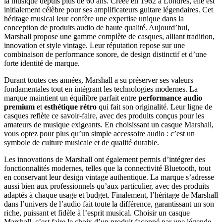
la musique depuis plus de 60 ans. Créée en 1962 à Londres, elle est
initialement célèbre pour ses amplificateurs guitare légendaires. Cet
héritage musical leur confère une expertise unique dans la
conception de produits audio de haute qualité. Aujourd’hui,
Marshall propose une gamme complète de casques, alliant tradition,
innovation et style vintage. Leur réputation repose sur une
combinaison de performance sonore, de design distinctif et d’une
forte identité de marque.
Durant toutes ces années, Marshall a su préserver ses valeurs
fondamentales tout en intégrant les technologies modernes. La
marque maintient un équilibre parfait entre
performance audio
premium
et
esthétique rétro
qui fait son originalité. Leur ligne de
casques reflète ce savoir-faire, avec des produits conçus pour les
amateurs de musique exigeants. En choisissant un casque Marshall,
vous optez pour plus qu’un simple accessoire audio : c’est un
symbole de culture musicale et de qualité durable.
Les innovations de Marshall ont également permis d’intégrer des
fonctionnalités modernes, telles que la connectivité Bluetooth, tout
en conservant leur design vintage authentique. La marque s’adresse
aussi bien aux professionnels qu’aux particulier, avec des produits
adaptés à chaque usage et budget. Finalement, l’héritage de Marshall
dans l’univers de l’audio fait toute la différence, garantissant un son
riche, puissant et fidèle à l’esprit musical. Choisir un casque
Marshall, c’est faire le choix d’un produit façonné par une légende