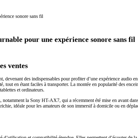
rience sonore sans fil
rnable pour une expérience sonore sans fil
es ventes
t, devenant des indispensables pour profiter d’une expérience audio en
é, tout en étant faciles à transporter. La montée en popularité des enceint
blettes et ordinateurs.
notamment la Sony HT-AX7, qui a récemment été mise en avant dans l
chie, idéale pour les amateurs de son immersif à domicile ou en déplac
té d’utilisation et compatibilité étendue. Elles permettent d’écouter de l