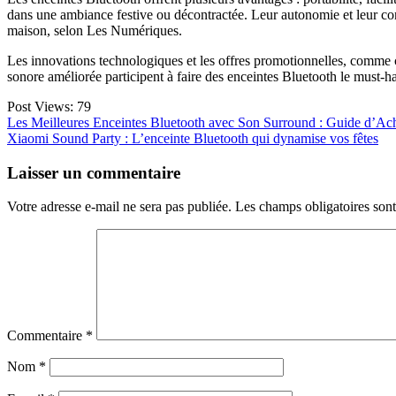
dans une ambiance festive ou décontractée. Leur autonomie et leur con
maison, selon Les Numériques.
Les innovations technologiques et les offres promotionnelles, comme c
sonore améliorée participent à faire des enceintes Bluetooth le must-h
Post Views:
79
Navigation
Les Meilleures Enceintes Bluetooth avec Son Surround : Guide d’Ach
Xiaomi Sound Party : L’enceinte Bluetooth qui dynamise vos fêtes
de
l’article
Laisser un commentaire
Votre adresse e-mail ne sera pas publiée.
Les champs obligatoires son
Commentaire
*
Nom
*