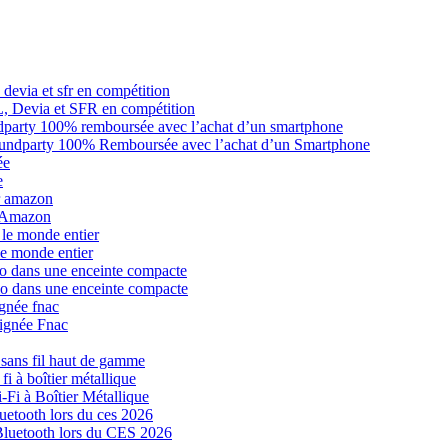
L, Devia et SFR en compétition
oundparty 100% Remboursée avec l’achat d’un Smartphone
e
r Amazon
le monde entier
io dans une enceinte compacte
signée Fnac
s sans fil haut de gamme
Fi à Boîtier Métallique
Bluetooth lors du CES 2026