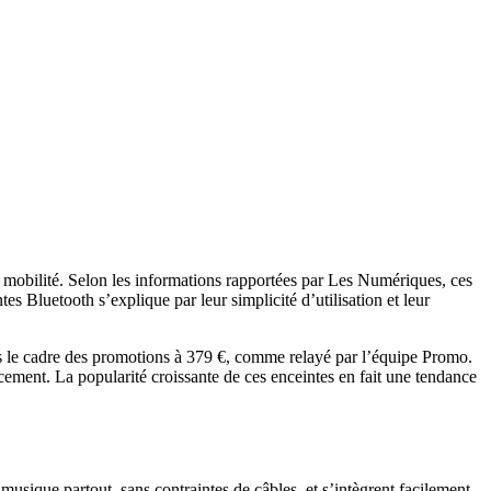
 mobilité. Selon les informations rapportées par Les Numériques, ces
es Bluetooth s’explique par leur simplicité d’utilisation et leur
e cadre des promotions à 379 €, comme relayé par l’équipe Promo.
ement. La popularité croissante de ces enceintes en fait une tendance
a musique partout, sans contraintes de câbles, et s’intègrent facilement