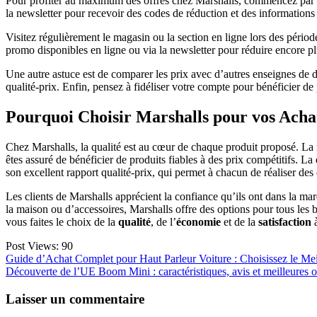
Pour profiter au maximum des offres chez Marshalls, commencez par sui
la newsletter pour recevoir des codes de réduction et des informations
Visitez régulièrement le magasin ou la section en ligne lors des pério
promo disponibles en ligne ou via la newsletter pour réduire encore pl
Une autre astuce est de comparer les prix avec d’autres enseignes de d
qualité-prix. Enfin, pensez à fidéliser votre compte pour bénéficier d
Pourquoi Choisir Marshalls pour vos Achat
Chez Marshalls, la qualité est au cœur de chaque produit proposé. La m
êtes assuré de bénéficier de produits fiables à des prix compétitifs. La
son excellent rapport qualité-prix, qui permet à chacun de réaliser des 
Les clients de Marshalls apprécient la confiance qu’ils ont dans la mar
la maison ou d’accessoires, Marshalls offre des options pour tous les 
vous faites le choix de la
qualité
, de l’
économie
et de la
satisfaction
à
Post Views:
90
Navigation
Guide d’Achat Complet pour Haut Parleur Voiture : Choisissez le Mei
Découverte de l’UE Boom Mini : caractéristiques, avis et meilleures o
de
l’article
Laisser un commentaire