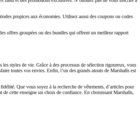
s flash et des promotions exclusives. N’oubliez pas de vous inscrire à
périodes propices aux économies. Utilisez aussi des coupons ou codes
des offres groupées ou des bundles qui offrent un meilleur rapport
s les styles de vie. Grâce à des processus de sélection rigoureux, vous
sfaire toutes vos envies. Enfin, l’un des grands atouts de Marshalls est
e fidélité. Que vous soyez à la recherche de vêtements, d’articles pour
nt de cette enseigne un choix de confiance. En choisissant Marshalls,