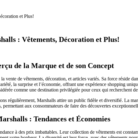
écoration et Plus!
halls : Vêtements, Décoration et Plus!
erçu de la Marque et de son Concept
la vente de vêtements, décoration, et articles variés. Sa force réside d
ariété, la surprise et l’économie, offrant une expérience shopping uniqu
nsidérée comme une destination privilégiée pour ceux qui recherchent des
ions régulièrement, Marshalls attire un public fidèle et diversifié. La m
s, permettant aux consommateurs de faire des découvertes exceptionnell
Marshalls : Tendances et Économies
dance à des prix imbattables. Leur collection de vêtements est consta
t votre bonheur. La diversité est leur force, avec des vêtements pour tou