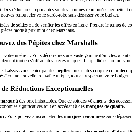
t. Des réductions importantes sur des marques renommées permettent de 
 pouvez renouveler votre garde-robe sans dépasser votre budget.
riodes de soldes ou de vérifier les offres en ligne. Prendre le temps de c
s pièces mode à prix mini chez Marshalls.
ouvez des Pépites chez Marshalls
r votre intérieur. Vous découvrirez une vaste gamme d’articles, allant 
rablement tout en s’offrant des pièces uniques. La qualité est toujours au
fre. Laissez-vous tenter par des
pépites
rares et des coup de cœur déco q
révéler une nouvelle trouvaille unique, tout en respectant votre budget.
z de Réductions Exceptionnelles
 marque
à des prix imbattables. Que ce soit des vêtements, des accessoi
économies significatives tout en accédant à des
marques de qualité
.
eur
. Vous pouvez ainsi acheter des
marques renommées
sans dépasser 
rement, ce qui vous assure de toujours trouver
de nouvelles affaires
. U