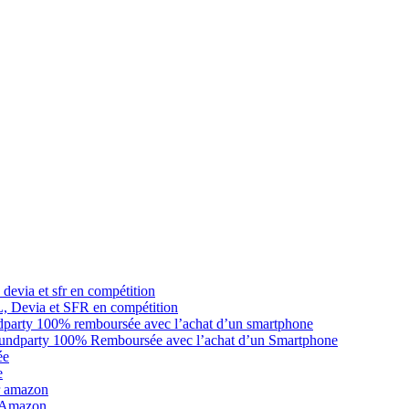
L, Devia et SFR en compétition
oundparty 100% Remboursée avec l’achat d’un Smartphone
e
r Amazon