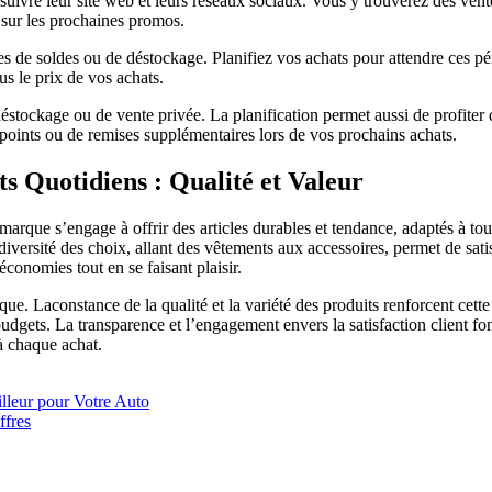
vre leur site web et leurs réseaux sociaux. Vous y trouverez des vente
 sur les prochaines promos.
des de soldes ou de déstockage. Planifiez vos achats pour attendre ces 
us le prix de vos achats.
éstockage ou de vente privée. La planification permet aussi de profiter 
e points ou de remises supplémentaires lors de vos prochains achats.
s Quotidiens : Qualité et Valeur
arque s’engage à offrir des articles durables et tendance, adaptés à tou
 diversité des choix, allant des vêtements aux accessoires, permet de sati
économies tout en se faisant plaisir.
que. Laconstance de la qualité et la variété des produits renforcent cett
budgets. La transparence et l’engagement envers la satisfaction client fo
 chaque achat.
lleur pour Votre Auto
ffres