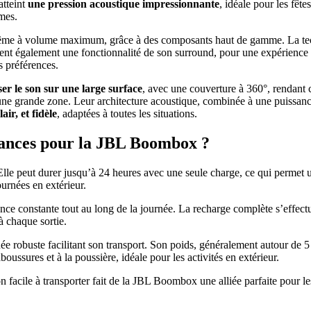
atteint
une pression acoustique impressionnante
, idéale pour les fê
umes.
ême à volume maximum, grâce à des composants haut de gamme. La techn
ent également une fonctionnalité de son surround, pour une expérience 
s préférences.
ser le son sur une large surface
, avec une couverture à 360°, rendant 
ne grande zone. Leur architecture acoustique, combinée à une puissance
air, et fidèle
, adaptées à toutes les situations.
rmances pour la JBL Boombox ?
Elle peut durer jusqu’à 24 heures avec une seule charge, ce qui permet u
ournées en extérieur.
ce constante tout au long de la journée. La recharge complète s’effectu
à chaque sortie.
robuste facilitant son transport. Son poids, généralement autour de 5 kg
ussures et à la poussière, idéale pour les activités en extérieur.
 facile à transporter fait de la JBL Boombox une alliée parfaite pour l