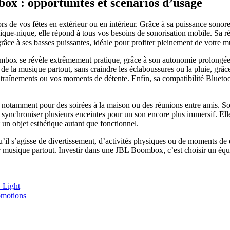
box : opportunités et scénarios d’usage
de vos fêtes en extérieur ou en intérieur. Grâce à sa puissance sonore, 
ue-nique, elle répond à tous vos besoins de sonorisation mobile. Sa ré
râce à ses basses puissantes, idéale pour profiter pleinement de votre m
mbox se révèle extrêmement pratique, grâce à son autonomie prolongée q
e la musique partout, sans craindre les éclaboussures ou la pluie, grâce 
traînements ou vos moments de détente. Enfin, sa compatibilité Bluetoo
, notamment pour des soirées à la maison ou des réunions entre amis. So
synchroniser plusieurs enceintes pour un son encore plus immersif. Elle
un objet esthétique autant que fonctionnel.
 s’agisse de divertissement, d’activités physiques ou de moments de dét
r musique partout. Investir dans une JBL Boombox, c’est choisir un équ
y Light
omotions