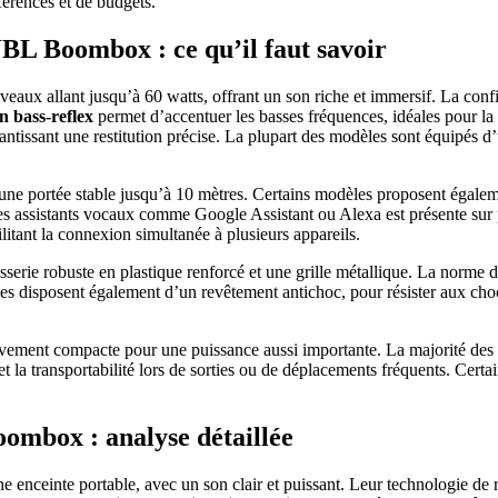
férences et de budgets.
JBL Boombox : ce qu’il faut savoir
ux allant jusqu’à 60 watts, offrant un son riche et immersif. La confi
 bass-reflex
permet d’accentuer les basses fréquences, idéales pour l
ssant une restitution précise. La plupart des modèles sont équipés d’
 une portée stable jusqu’à 10 mètres. Certains modèles proposent égalem
s assistants vocaux comme Google Assistant ou Alexa est présente sur p
tant la connexion simultanée à plusieurs appareils.
sserie robuste en plastique renforcé et une grille métallique. La norme
es disposent également d’un revêtement antichoc, pour résister aux chocs
vement compacte pour une puissance aussi importante. La majorité des 
n et la transportabilité lors de sorties ou de déplacements fréquents. Ce
ombox : analyse détaillée
e enceinte portable, avec un son clair et puissant. Leur technologie de r