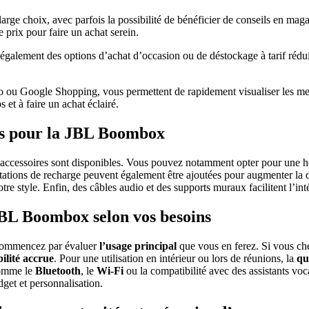
rge choix, avec parfois la possibilité de bénéficier de conseils en maga
e prix pour faire un achat serein.
ement des options d’achat d’occasion ou de déstockage à tarif réduit. C
lo ou Google Shopping, vous permettent de rapidement visualiser les mei
et à faire un achat éclairé.
les pour la JBL Boombox
cessoires sont disponibles. Vous pouvez notamment opter pour une hous
stations de recharge peuvent également être ajoutées pour augmenter la d
otre style. Enfin, des câbles audio et des supports muraux facilitent l’
 JBL Boombox selon vos besoins
 commencez par évaluer
l’usage principal
que vous en ferez. Si vous ch
ilité accrue
. Pour une utilisation en intérieur ou lors de réunions, la
qu
 comme le
Bluetooth
, le
Wi-Fi
ou la compatibilité avec des assistants vo
get et personnalisation.