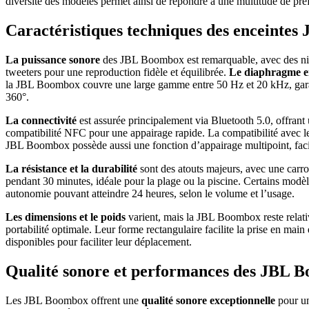
diversité des modèles permet ainsi de répondre à une multitude de pré
Caractéristiques techniques des enceintes 
La puissance sonore
des JBL Boombox est remarquable, avec des nivea
tweeters pour une reproduction fidèle et équilibrée.
Le diaphragme en
la JBL Boombox couvre une large gamme entre 50 Hz et 20 kHz, garanti
360°.
La connectivité
est assurée principalement via Bluetooth 5.0, offrant
compatibilité NFC pour une appairage rapide. La compatibilité avec le
JBL Boombox possède aussi une fonction d’appairage multipoint, facili
La résistance et la durabilité
sont des atouts majeurs, avec une carro
pendant 30 minutes, idéale pour la plage ou la piscine. Certains modèl
autonomie pouvant atteindre 24 heures, selon le volume et l’usage.
Les dimensions et le poids
varient, mais la JBL Boombox reste relati
portabilité optimale. Leur forme rectangulaire facilite la prise en mai
disponibles pour faciliter leur déplacement.
Qualité sonore et performances des JBL Bo
Les JBL Boombox offrent une
qualité sonore exceptionnelle
pour un