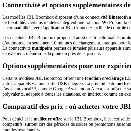
Connectivité et options supplémentaires 
Les modèles JBL Boombox disposent d’une connectivité
Bluetooth
a
de flexibilité. Certains modèles intègrent une fonction
Wi-Fi
pour la d
la compatibilité avec l’application JBL Connect+ facilite le contrôle et
Les enceintes JBL Boombox proposent aussi des fonctionnalités
main
d’autonomie en seulement 10 minutes de chargement, pratique pour le
La connectivité
multipoint
permet de jumeler plusieurs appareils simul
en extérieur, même sous la pluie ou près de la piscine.
Options supplémentaires pour une expérie
Certains modèles JBL Boombox offrent une
fonction d’éclairage L
autres appareils via une sortie USB intégrée. La possibilité de
mettre 
l’assistant vocal**, comme Google Assistant ou Alexa, est présente s
polyvalente, adaptée à toutes les situations, en intérieur comme en exté
Comparatif des prix : où acheter votre JB
Pour dénicher la
meilleure offre
sur la JBL Boombox, il est conseill
compétitifs, surtout lors des périodes de soldes ou promotions saisonniè
bundles avantageux.