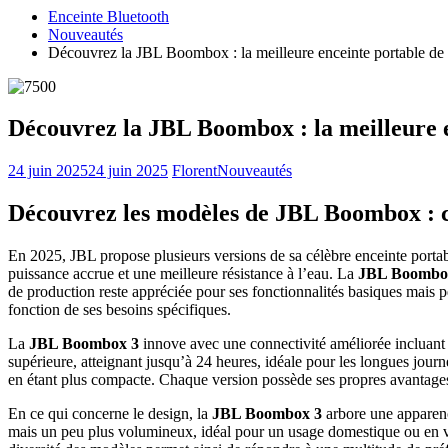
Enceinte Bluetooth
Nouveautés
Découvrez la JBL Boombox : la meilleure enceinte portable de
Découvrez la JBL Boombox : la meilleure e
24 juin 2025
24 juin 2025
Florent
Nouveautés
Découvrez les modèles de JBL Boombox : c
En 2025, JBL propose plusieurs versions de sa célèbre enceinte porta
puissance accrue et une meilleure résistance à l’eau. La
JBL Boombo
de production reste appréciée pour ses fonctionnalités basiques mais pe
fonction de ses besoins spécifiques.
La
JBL Boombox 3
innove avec une connectivité améliorée incluant 
supérieure, atteignant jusqu’à 24 heures, idéale pour les longues jour
en étant plus compacte. Chaque version possède ses propres avantages, q
En ce qui concerne le design, la
JBL Boombox 3
arbore une apparence
mais un peu plus volumineux, idéal pour un usage domestique ou en v