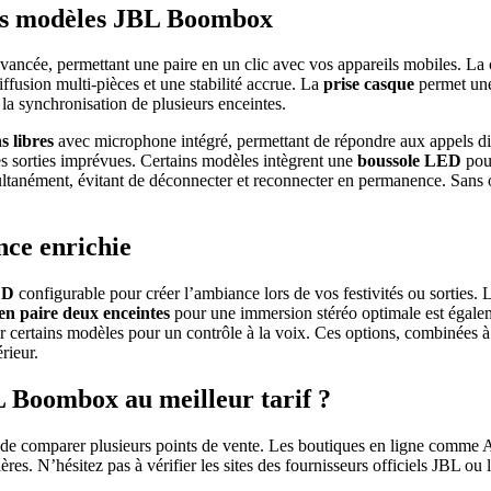
des modèles JBL Boombox
vancée, permettant une paire en un clic avec vos appareils mobiles. La
iffusion multi-pièces et une stabilité accrue. La
prise casque
permet une 
 la synchronisation de plusieurs enceintes.
s libres
avec microphone intégré, permettant de répondre aux appels di
s sorties imprévues. Certains modèles intègrent une
boussole LED
pour
tanément, évitant de déconnecter et reconnecter en permanence. Sans oub
nce enrichie
ED
configurable pour créer l’ambiance lors de vos festivités ou sorties.
en paire deux enceintes
pour une immersion stéréo optimale est égalem
ur certains modèles pour un contrôle à la voix. Ces options, combinées
rieur.
L Boombox au meilleur tarif ?
é de comparer plusieurs points de vente. Les boutiques en ligne comm
res. N’hésitez pas à vérifier les sites des fournisseurs officiels JBL ou 