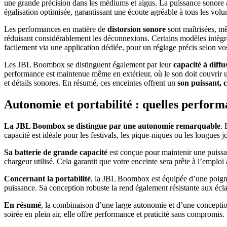
une grande précision dans les médiums et aigus. La puissance sonore 
égalisation optimisée, garantissant une écoute agréable à tous les vol
Les performances en matière de
distorsion sonore
sont maîtrisées, m
réduisant considérablement les déconnexions. Certains modèles intègr
facilement via une application dédiée, pour un réglage précis selon vo
Les JBL Boombox se distinguent également par leur
capacité à diffu
performance est maintenue même en extérieur, où le son doit couvrir u
et détails sonores. En résumé, ces enceintes offrent un
son puissant, cl
Autonomie et portabilité : quelles perfo
La JBL Boombox se distingue par une autonomie remarquable
. 
capacité est idéale pour les festivals, les pique-niques ou les longues j
Sa batterie de grande capacité
est conçue pour maintenir une puissan
chargeur utilisé. Cela garantit que votre enceinte sera prête à l’emploi 
Concernant la portabilité
, la JBL Boombox est équipée d’une poignée 
puissance. Sa conception robuste la rend également résistante aux éclabo
En résumé
, la combinaison d’une large autonomie et d’une conception
soirée en plein air, elle offre performance et praticité sans compromis.