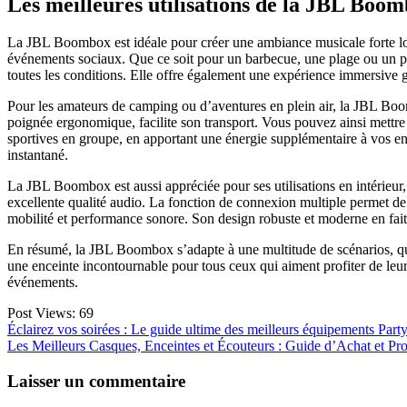
Les meilleures utilisations de la JBL Boom
La JBL Boombox est idéale pour créer une ambiance musicale forte lors 
événements sociaux. Que ce soit pour un barbecue, une plage ou un piq
toutes les conditions. Elle offre également une expérience immersive g
Pour les amateurs de camping ou d’aventures en plein air, la JBL Boo
poignée ergonomique, facilite son transport. Vous pouvez ainsi mettre d
sportives en groupe, en apportant une énergie supplémentaire à vos en
instantané.
La JBL Boombox est aussi appréciée pour ses utilisations en intérieur
excellente qualité audio. La fonction de connexion multiple permet de 
mobilité et performance sonore. Son design robuste et moderne en fait 
En résumé, la JBL Boombox s’adapte à une multitude de scénarios, qu’il
une enceinte incontournable pour tous ceux qui aiment profiter de leu
événements.
Post Views:
69
Navigation
Éclairez vos soirées : Le guide ultime des meilleurs équipements Part
Les Meilleurs Casques, Enceintes et Écouteurs : Guide d’Achat et Pr
de
l’article
Laisser un commentaire