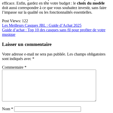
efficace. Enfin, gardez en tête votre budget : le
choix du modèle
doit aussi correspondre à ce que vous souhaitez investir, sans faire
l’impasse sur la qualité ou les fonctionnalités essentielles.
Post Views:
122
Navigation
Les Meilleurs Casques JBL : Guide d’Achat 2025
Guide d’achat : Top 10 des casques sans fil pour profiter de votre
de
musique
l’article
Laisser un commentaire
Votre adresse e-mail ne sera pas publiée.
Les champs obligatoires
sont indiqués avec
*
Commentaire
*
Nom
*