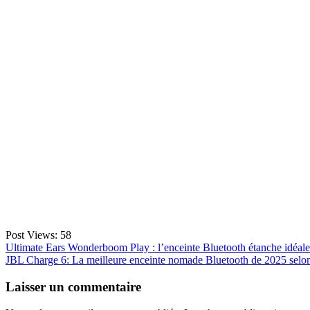
Post Views:
58
Navigation
Ultimate Ears Wonderboom Play : l’enceinte Bluetooth étanche idéale 
JBL Charge 6: La meilleure enceinte nomade Bluetooth de 2025 selo
de
l’article
Laisser un commentaire