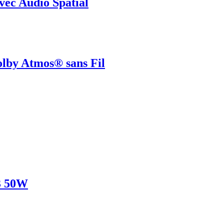
vec Audio Spatial
lby Atmos® sans Fil
3 50W