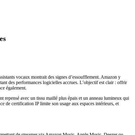
es
sistants vocaux montrait des signes d’essoufflement. Amazon y
 des performances logicielles accrues. L’objectif est clair : offrir
nce également.
t repensé avec un tissu maillé plus épais et un anneau lumineux qui
ce de certification IP limite son usage aux espaces intérieurs, et
ermettant de streamer via Amazon Music, Apple Music, Deezer ou