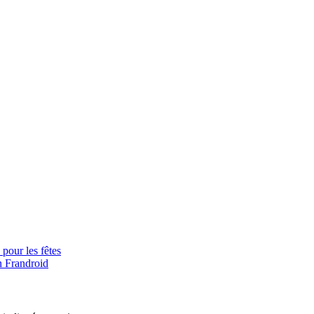
pour les fêtes
n Frandroid