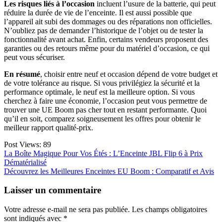
Les risques liés à l’occasion
incluent l’usure de la batterie, qui peut
réduire la durée de vie de l’enceinte. Il est aussi possible que
l’appareil ait subi des dommages ou des réparations non officielles.
N’oubliez pas de demander l’historique de l’objet ou de tester la
fonctionnalité avant achat. Enfin, certains vendeurs proposent des
garanties ou des retours même pour du matériel d’occasion, ce qui
peut vous sécuriser.
En résumé
, choisir entre neuf et occasion dépend de votre budget et
de votre tolérance au risque. Si vous privilégiez la sécurité et la
performance optimale, le neuf est la meilleure option. Si vous
cherchez à faire une économie, l’occasion peut vous permettre de
trouver une UE Boom pas cher tout en restant performante. Quoi
qu’il en soit, comparez soigneusement les offres pour obtenir le
meilleur rapport qualité-prix.
Post Views:
89
Navigation
La Boîte Magique Pour Vos Étés : L’Enceinte JBL Flip 6 à Prix
Dématérialisé
de
Découvrez les Meilleures Enceintes EU Boom : Comparatif et Avis
l’article
Laisser un commentaire
Votre adresse e-mail ne sera pas publiée.
Les champs obligatoires
sont indiqués avec
*