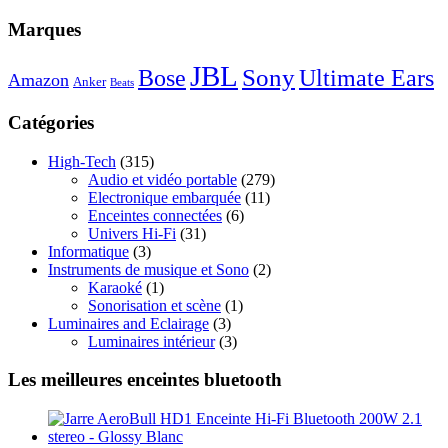
Marques
JBL
Sony
Bose
Ultimate Ears
Amazon
Anker
Beats
Catégories
High-Tech
(315)
Audio et vidéo portable
(279)
Electronique embarquée
(11)
Enceintes connectées
(6)
Univers Hi-Fi
(31)
Informatique
(3)
Instruments de musique et Sono
(2)
Karaoké
(1)
Sonorisation et scène
(1)
Luminaires and Eclairage
(3)
Luminaires intérieur
(3)
Les meilleures enceintes bluetooth