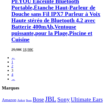
PEYOU Enceinte Bluetooth
Portable,Étanche Haut-Parleur de
Douche sans Fil IPX7 Parleur à Voix
Haute stéréo de Bluetooth 4.2 avec
Batterie 400mAh,Ventouse
puissante,pour la Plage,Piscine et
Cuisine
Le
Le
29,98
€
18,98
€
prix
prix
←
initial
actuel
1
était :
est :
2
29,98€.
18,98€.
3
4
→
Marques
JBL
Sony
Bose
Ultimate Ears
Amazon
Anker
Beats