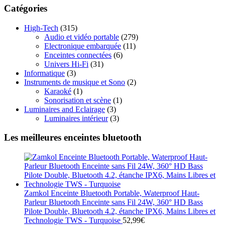
Catégories
High-Tech
(315)
Audio et vidéo portable
(279)
Electronique embarquée
(11)
Enceintes connectées
(6)
Univers Hi-Fi
(31)
Informatique
(3)
Instruments de musique et Sono
(2)
Karaoké
(1)
Sonorisation et scène
(1)
Luminaires and Eclairage
(3)
Luminaires intérieur
(3)
Les meilleures enceintes bluetooth
Zamkol Enceinte Bluetooth Portable, Waterproof Haut-
Parleur Bluetooth Enceinte sans Fil 24W, 360° HD Bass
Pilote Double, Bluetooth 4.2, étanche IPX6, Mains Libres et
Technologie TWS - Turquoise
52,99
€