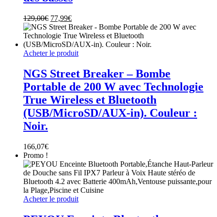
Le
Le
129,00
€
77,99
€
prix
prix
initial
actuel
était :
est :
129,00€.
77,99€.
Acheter le produit
NGS Street Breaker – Bombe
Portable de 200 W avec Technologie
True Wireless et Bluetooth
(USB/MicroSD/AUX-in). Couleur :
Noir.
166,07
€
Promo !
Acheter le produit