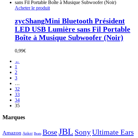
Acheter le produit
zycShangMini Bluetooth Président
LED USB Lumière sans Fil Portable
Boîte à Musique Subwoofer (Noir)
0,99
€
←
1
2
3
…
32
33
34
35
Marques
JBL
Sony
Bose
Ultimate Ears
Amazon
Anker
Beats