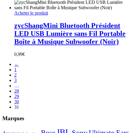
Acheter le produit
zycShangMini Bluetooth Président
LED USB Lumière sans Fil Portable
Boîte à Musique Subwoofer (Noir)
0,99
€
←
1
2
3
…
28
29
30
31
Marques
JBL
Sony
Bose
Ultimate Ears