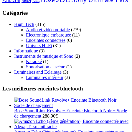
Amazon
Anker
Beats
Catégories
High-Tech
(315)
Audio et vidéo portable
(279)
Electronique embarquée
(11)
Enceintes connectées
(6)
Univers Hi-Fi
(31)
Informatique
(3)
Instruments de musique et Sono
(2)
Karaoké
(1)
Sonorisation et scène
(1)
Luminaires and Eclairage
(3)
Luminaires intérieur
(3)
Les meilleures enceintes bluetooth
Bose SoundLink Revolve+ Enceinte Bluetooth Noir + Socle
de chargement
288,90
€
Amazon Echo (2ème génération), Enceinte connectée avec