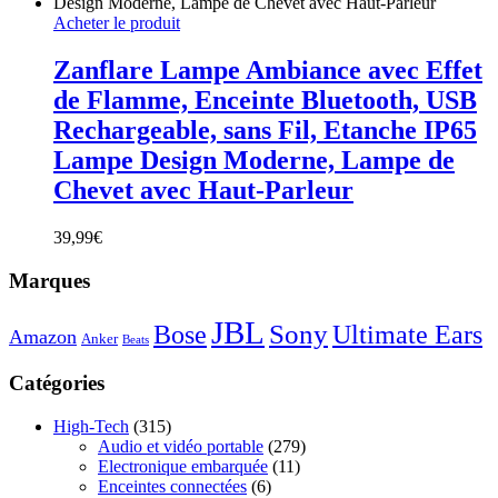
Acheter le produit
Zanflare Lampe Ambiance avec Effet
de Flamme, Enceinte Bluetooth, USB
Rechargeable, sans Fil, Etanche IP65
Lampe Design Moderne, Lampe de
Chevet avec Haut-Parleur
39,99
€
Marques
JBL
Sony
Bose
Ultimate Ears
Amazon
Anker
Beats
Catégories
High-Tech
(315)
Audio et vidéo portable
(279)
Electronique embarquée
(11)
Enceintes connectées
(6)