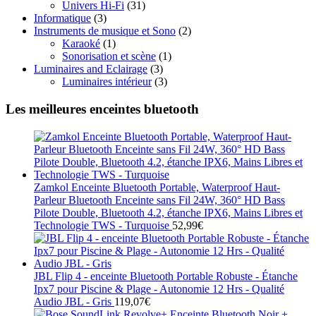
Univers Hi-Fi
(31)
Informatique
(3)
Instruments de musique et Sono
(2)
Karaoké
(1)
Sonorisation et scène
(1)
Luminaires and Eclairage
(3)
Luminaires intérieur
(3)
Les meilleures enceintes bluetooth
Zamkol Enceinte Bluetooth Portable, Waterproof Haut-
Parleur Bluetooth Enceinte sans Fil 24W, 360° HD Bass
Pilote Double, Bluetooth 4.2, étanche IPX6, Mains Libres et
Technologie TWS - Turquoise
52,99
€
JBL Flip 4 - enceinte Bluetooth Portable Robuste - Étanche
Ipx7 pour Piscine & Plage - Autonomie 12 Hrs - Qualité
Audio JBL - Gris
119,07
€